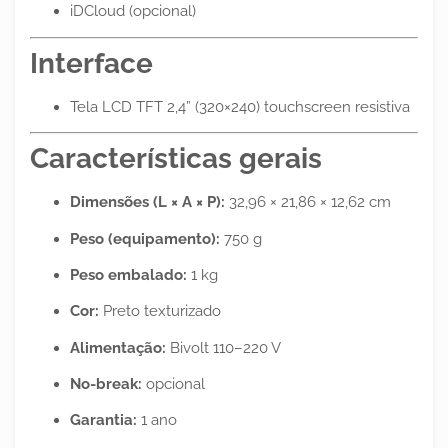
iDCloud (opcional)
Interface
Tela LCD TFT 2,4” (320×240) touchscreen resistiva
Características gerais
Dimensões (L × A × P):
32,96 × 21,86 × 12,62 cm
Peso (equipamento):
750 g
Peso embalado:
1 kg
Cor:
Preto texturizado
Alimentação:
Bivolt 110–220 V
No-break:
opcional
Garantia:
1 ano