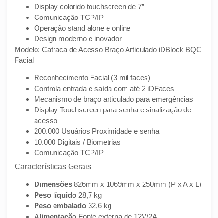
Display colorido touchscreen de 7”
Comunicação TCP/IP
Operação stand alone e online
Design moderno e inovador
Modelo: Catraca de Acesso Braço Articulado iDBlock BQC
Facial
Reconhecimento Facial (3 mil faces)
Controla entrada e saída com até 2 iDFaces
Mecanismo de braço articulado para emergências
Display Touchscreen para senha e sinalização de
acesso
200.000 Usuários Proximidade e senha
10.000 Digitais / Biometrias
Comunicação TCP/IP
Características Gerais
Dimensões
826mm x 1069mm x 250mm (P x A x L)
Peso líquido
28,7 kg
Peso embalado
32,6 kg
Alimentação
Fonte externa de 12V/2A